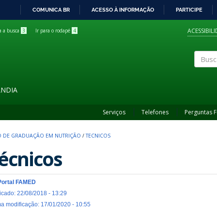
COMUNICA BR
ACESSO À INFORMAÇÃO
PARTICIPE
IR
PARA
ACESSIBIL
ra a busca
3
Ir para o rodapé
4
O
CONTEÚDO
Buscar
ÂNDIA
Serviços
Telefones
Perguntas 
 DE GRADUAÇÃO EM NUTRIÇÃO
/
TECNICOS
écnicos
Portal FAMED
icado: 22/08/2018 - 13:29
ma modificação: 17/01/2020 - 10:55