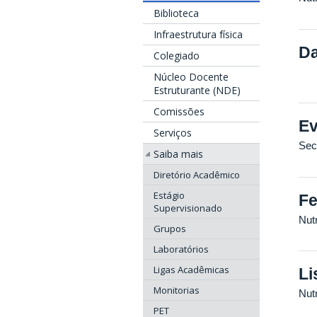
Biblioteca
Infraestrutura física
Da
Colegiado
Núcleo Docente
Estruturante (NDE)
Comissões
Ev
Serviços
Sec
Saiba mais
Diretório Acadêmico
Estágio
Fe
Supervisionado
Nutr
Grupos
Laboratórios
Ligas Acadêmicas
Li
Monitorias
Nutr
PET