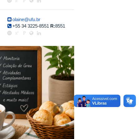
olaine@ufu.br
+55 34 3225-8551
R:
8551
Next