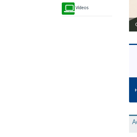
Vídeos
Caf
H
A