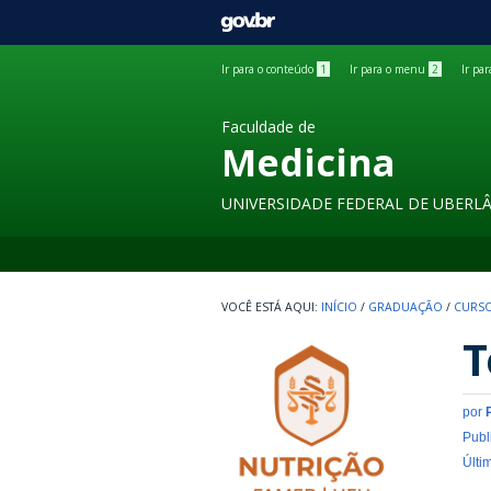
GOVBR
Ir para o conteúdo
1
Ir para o menu
2
Ir pa
Faculdade de
Medicina
UNIVERSIDADE FEDERAL DE UBERL
INÍCIO
/
GRADUAÇÃO
/
CURSO
T
por
Publ
Últi