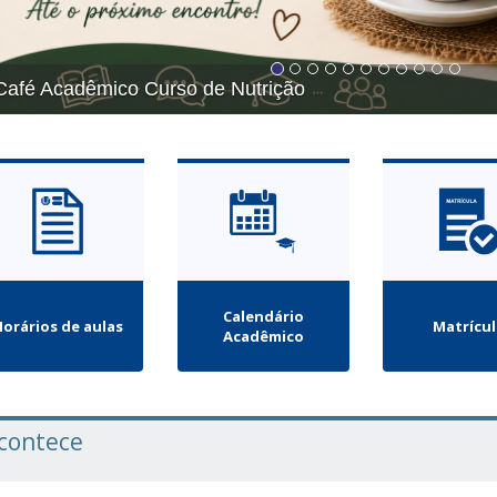
é Acadêmico Curso de Nutrição
Calendário
orários de aulas
Matrícu
Acadêmico
contece