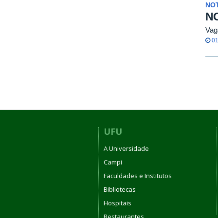
NOT
N
Vag
01
UFU
A Universidade
Campi
Faculdades e Institutos
Bibliotecas
Hospitais
Restaurantes