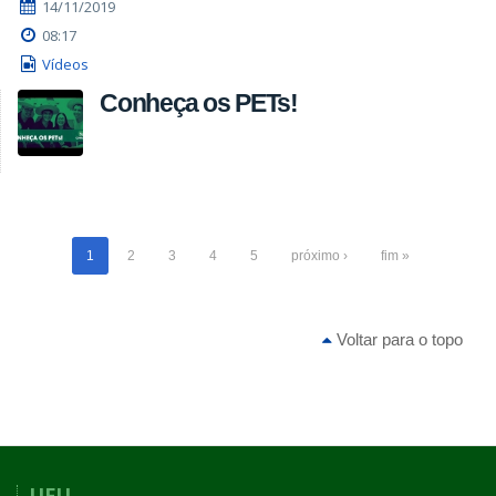
14/11/2019
08:17
Vídeos
Conheça os PETs!
1
2
3
4
5
próximo ›
fim »
Voltar para o topo
UFU