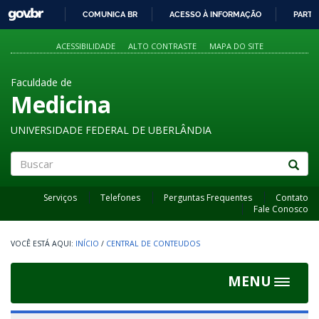
GOVBR
COMUNICA BR
ACESSO À INFORMAÇÃO
PARTI
IR
PARA
ACESSIBILIDADE
ALTO CONTRASTE
MAPA DO SITE
O
CONTEÚDO
Faculdade de
Medicina
UNIVERSIDADE FEDERAL DE UBERLÂNDIA
Buscar
Serviços
Telefones
Perguntas Frequentes
Contato
Fale Conosco
INÍCIO
/
CENTRAL DE CONTEUDOS
MENU
Toggle
navigat