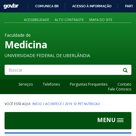
GOVBR
COMUNICA BR
ACESSO À INFORMAÇÃO
PARTI
IR
PARA
ACESSIBILIDADE
ALTO CONTRASTE
MAPA DO SITE
O
CONTEÚDO
Faculdade de
Medicina
UNIVERSIDADE FEDERAL DE UBERLÂNDIA
Buscar
Serviços
Telefones
Perguntas Frequentes
Contato
Fale Conosco
INÍCIO
/
ACONTECE
/
2019 10 PET NUTRICAO
MENU
Toggle
navigat