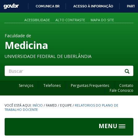
GOVBR
COMUNICA BR
ACESSO À INFORMAÇÃO
PARTI
IR
PARA
ACESSIBILIDADE
ALTO CONTRASTE
MAPA DO SITE
O
CONTEÚDO
Faculdade de
Medicina
UNIVERSIDADE FEDERAL DE UBERLÂNDIA
Buscar
Serviços
Telefones
Perguntas Frequentes
Contato
Fale Conosco
INÍCIO
/
FAMED
/
EQUIPE
/
RELATORIOS DO PLANO DE
TRABALHO DOCENTE
MENU
Toggle
navigat