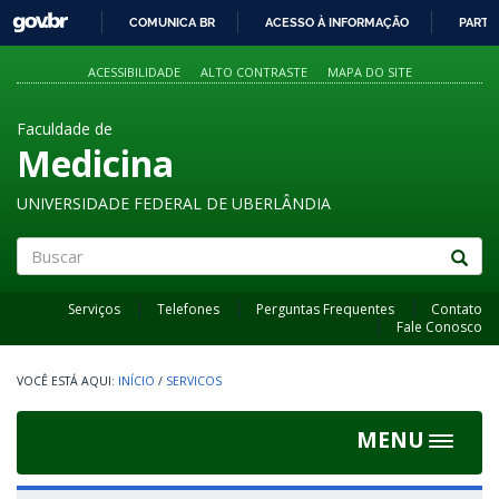
GOVBR
COMUNICA BR
ACESSO À INFORMAÇÃO
PARTI
IR
PARA
ACESSIBILIDADE
ALTO CONTRASTE
MAPA DO SITE
O
CONTEÚDO
Faculdade de
Medicina
UNIVERSIDADE FEDERAL DE UBERLÂNDIA
Buscar
Serviços
Telefones
Perguntas Frequentes
Contato
Fale Conosco
INÍCIO
/
SERVICOS
MENU
Toggle
navigat