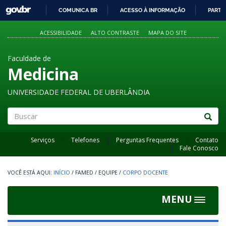
GOVBR
COMUNICA BR
ACESSO À INFORMAÇÃO
PARTI
IR
PARA
ACESSIBILIDADE
ALTO CONTRASTE
MAPA DO SITE
O
CONTEÚDO
Faculdade de
Medicina
UNIVERSIDADE FEDERAL DE UBERLÂNDIA
Buscar
Serviços
Telefones
Perguntas Frequentes
Contato
Fale Conosco
INÍCIO
/
FAMED
/
EQUIPE
/
CORPO DOCENTE
MENU
Toggle
navigat