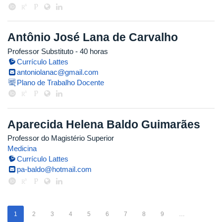
Antônio José Lana de Carvalho
Professor Substituto
- 40 horas
Currículo Lattes
antoniolanac@gmail.com
Plano de Trabalho Docente
Aparecida Helena Baldo Guimarães
Professor do Magistério Superior
Medicina
Currículo Lattes
pa-baldo@hotmail.com
1
2
3
4
5
6
7
8
9
…