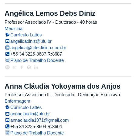
Angélica Lemos Debs Diniz
Professor Associado IV
- Doutorado
- 40 horas
Medicina
Currículo Lattes
angelicadiniz@ufu.br
angelica@cdeclinica.com.br
+55 34 3225-8687
R:
8687
Plano de Trabalho Docente
Anna Cláudia Yokoyama dos Anjos
Professor Associado II
- Doutorado
- Dedicação Exclusiva
Enfermagem
Currículo Lattes
annaclaudia@ufu.br
annaclaudia1971@gmail.com
+55 34 3225-8604
R:
8604
Plano de Trabalho Docente