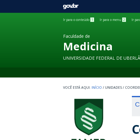
GOVBR
Ir para o conteúdo
1
Ir para o menu
2
Ir pa
Faculdade de
Medicina
UNIVERSIDADE FEDERAL DE UBERL
INÍCIO
/
UNIDADES
/
COORDE
C
C