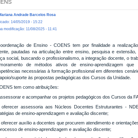
ENS
Mariana Andrade Barcelos Rosa
icado: 14/05/2019 - 15:22
ma modificação: 11/08/2025 - 11:41
oordenação de Ensino - COENS tem por finalidade a realização
ente, pautadas na articulação entre ensino, pesquisa e extensão,
iça social, buscando o profissionalismo, a integração docente, o trab
imoramento de métodos ativos de ensino-aprendizagem que 
petências necessárias à formação profissional em diferentes cenár
 apoio/suporte às propostas pedagógicas dos Cursos da Unidade.
OENS tem como atribuições:
 assessorar e acompanhar os projetos pedagógicos dos Cursos da 
– oferecer assessoria aos Núcleos Docentes Estruturantes - 
ratégias de ensino-aprendizagem e avaliação discente;
 – oferecer auxílio a docentes que procurem atendimento e orientaçõe
processo de ensino-aprendizagem e avaliação discente;