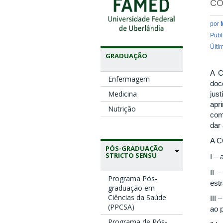
CO
por
Publ
Últi
GRADUAÇÃO
A C
Enfermagem
doc
Medicina
just
apr
Nutrição
com
dar
A C
PÓS-GRADUAÇÃO
STRICTO SENSU
I –
II 
Programa Pós-
est
graduação em
Ciências da Saúde
III
(PPCSA)
ao 
Programa de Pós-