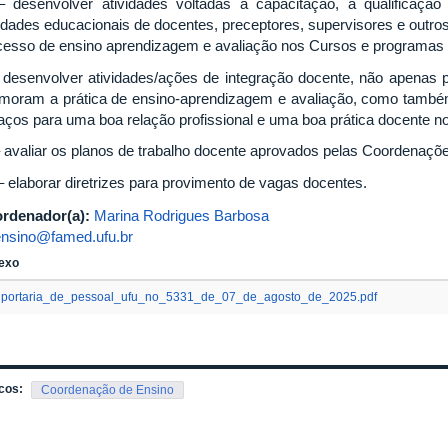
– desenvolver atividades voltadas à capacitação, à qualificaçã
vidades educacionais de docentes, preceptores, supervisores e outros
cesso de ensino aprendizagem e avaliação nos Cursos e programas
 desenvolver atividades/ações de integração docente, não apenas 
imoram a prática de ensino-aprendizagem e avaliação, como também
laços para uma boa relação profissional e uma boa prática docente 
– avaliar os planos de trabalho docente aprovados pelas Coordena
 – elaborar diretrizes para provimento de vagas docentes.
rdenador(a):
Marina Rodrigues Barbosa
ensino@famed.ufu.br
exo
portaria_de_pessoal_ufu_no_5331_de_07_de_agosto_de_2025.pdf
cos:
Coordenação de Ensino