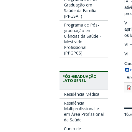
IV 
Graduação em
ati
Saúde da Família
pro
(PPGSAF)
V –
Programa de Pós-
apr
graduação em
os 
Ciências da Saúde -
Mestrado
VI 
Profissional
(PPGPCS)
VII
Coo
PÓS-GRADUAÇÃO
An
LATO SENSU
Residência Médica
Residência
Multiprofissional e
em Área Profissional
Tópi
da Saúde
Curso de