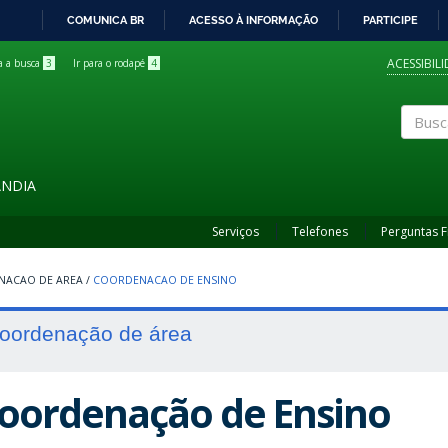
COMUNICA BR
ACESSO À INFORMAÇÃO
PARTICIPE
IR
PARA
ACESSIBIL
ra a busca
3
Ir para o rodapé
4
O
CONTEÚDO
Buscar
ÂNDIA
Serviços
Telefones
Perguntas 
NACAO DE AREA
/
COORDENACAO DE ENSINO
oordenação de área
oordenação de Ensino