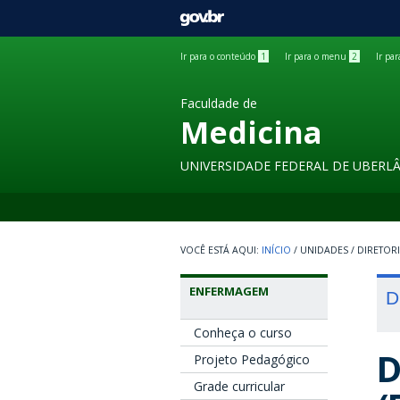
GOVBR
Ir para o conteúdo
1
Ir para o menu
2
Ir pa
Faculdade de
Medicina
UNIVERSIDADE FEDERAL DE UBERL
INÍCIO
/
UNIDADES
/
DIRETOR
ENFERMAGEM
D
Conheça o curso
D
Projeto Pedagógico
Grade curricular