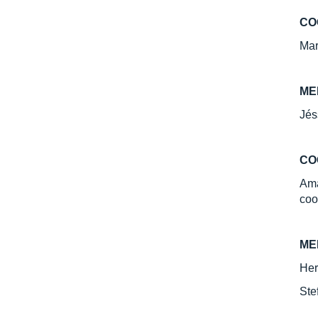
CO
Mar
ME
Jés
CO
Ama
coo
ME
Her
Ste