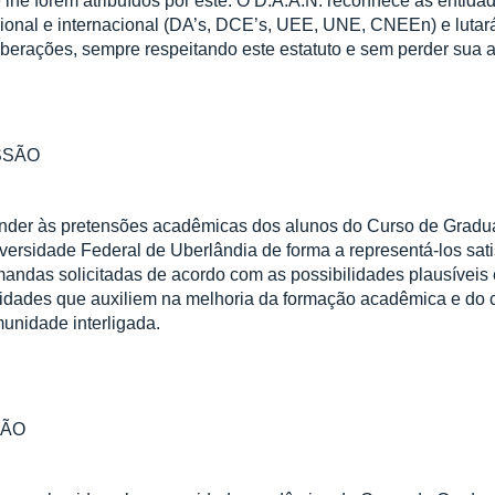
 lhe forem atribuídos por este. O D.A.A.N. reconhece as entidad
ional e internacional (DA’s, DCE’s, UEE, UNE, CNEEn) e luta
iberações, sempre respeitando este estatuto e sem perder sua 
SSÃO
nder às pretensões acadêmicas dos alunos do Curso de Gra
versidade Federal de Uberlândia de forma a representá-los sati
andas solicitadas de acordo com as possibilidades plausíveis e
vidades que auxiliem na melhoria da formação acadêmica e do 
unidade interligada.
SÃO