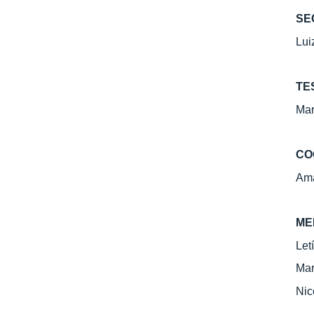
SE
Lui
TE
Mar
CO
Ama
ME
Let
Mar
Nic