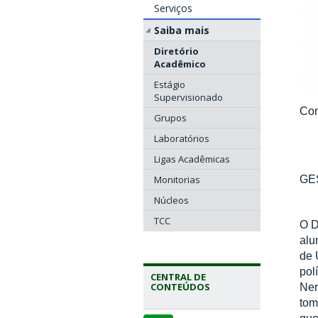
Serviços
Saiba mais
Diretório
Acadêmico
Estágio
Supervisionado
Con
Grupos
Laboratórios
Ligas Acadêmicas
Monitorias
GE
Núcleos
TCC
O D
alu
de 
pol
CENTRAL DE
CONTEÚDOS
Ner
tom