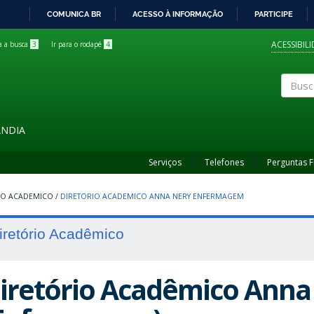
COMUNICA BR
ACESSO À INFORMAÇÃO
PARTICIPE
IR
PARA
ACESSIBIL
ra a busca
3
Ir para o rodapé
4
O
CONTEÚDO
Buscar
ÂNDIA
Serviços
Telefones
Perguntas 
IO ACADEMICO
/
DIRETORIO ACADEMICO ANNA NERY ENFERMAGEM
iretório Acadêmico
iretório Acadêmico Anna