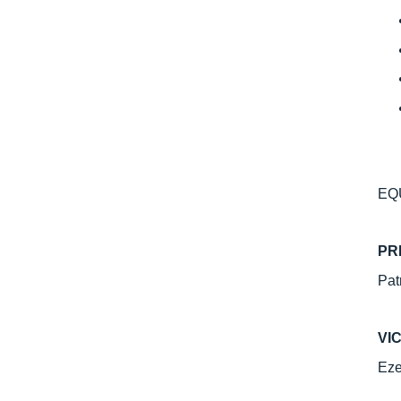
EQ
PR
Pat
VI
Eze