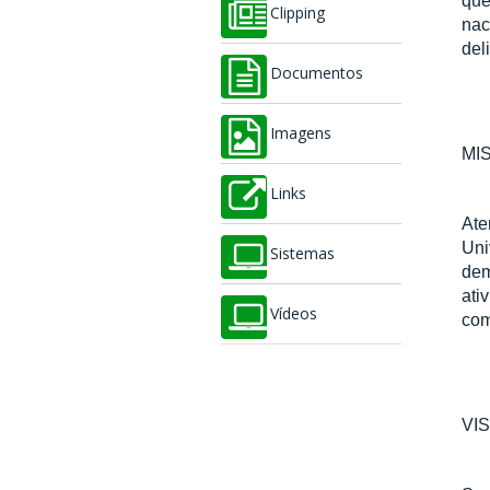
que
Clipping
nac
del
Documentos
Imagens
MI
Links
Ate
Uni
Sistemas
dem
ati
Vídeos
com
VI