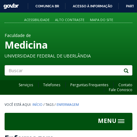
GOVBR
COMUNICA BR
ACESSO À INFORMAÇÃO
PARTI
IR
PARA
ACESSIBILIDADE
ALTO CONTRASTE
MAPA DO SITE
O
CONTEÚDO
Faculdade de
Medicina
UNIVERSIDADE FEDERAL DE UBERLÂNDIA
Buscar
Serviços
Telefones
Perguntas Frequentes
Contato
Fale Conosco
INÍCIO
/
TAGS
/
ENFERMAGEM
MENU
Toggle
navigat