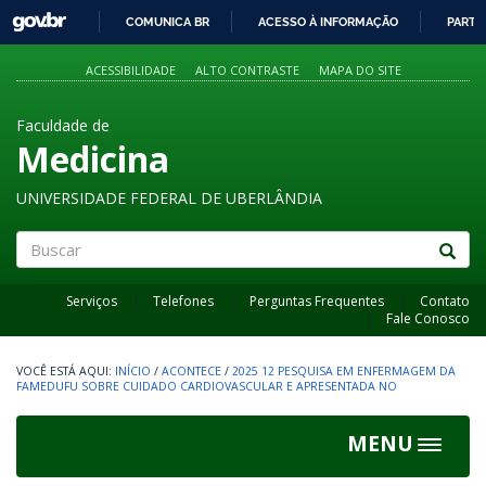
GOVBR
COMUNICA BR
ACESSO À INFORMAÇÃO
PARTI
IR
PARA
ACESSIBILIDADE
ALTO CONTRASTE
MAPA DO SITE
O
CONTEÚDO
Faculdade de
Medicina
UNIVERSIDADE FEDERAL DE UBERLÂNDIA
Buscar
Serviços
Telefones
Perguntas Frequentes
Contato
Fale Conosco
INÍCIO
/
ACONTECE
/
2025 12 PESQUISA EM ENFERMAGEM DA
FAMEDUFU SOBRE CUIDADO CARDIOVASCULAR E APRESENTADA NO
MENU
Toggle
navigat