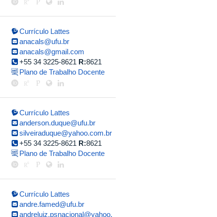
Currículo Lattes
anacals@ufu.br
anacals@gmail.com
+55 34 3225-8621
R:
8621
Plano de Trabalho Docente
Currículo Lattes
anderson.duque@ufu.br
silveiraduque@yahoo.com.br
+55 34 3225-8621
R:
8621
Plano de Trabalho Docente
Currículo Lattes
andre.famed@ufu.br
andreluiz.psnacional@yahoo.