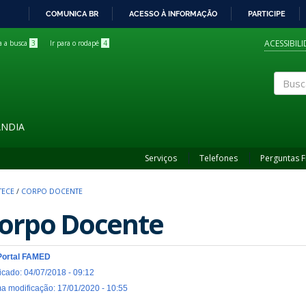
COMUNICA BR
ACESSO À INFORMAÇÃO
PARTICIPE
IR
PARA
ACESSIBIL
ra a busca
3
Ir para o rodapé
4
O
CONTEÚDO
Buscar
ÂNDIA
Serviços
Telefones
Perguntas 
TECE
/
CORPO DOCENTE
orpo Docente
Portal FAMED
icado: 04/07/2018 - 09:12
ma modificação: 17/01/2020 - 10:55