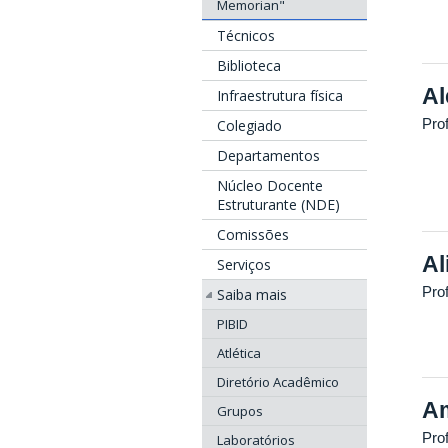
Memorian"
Técnicos
Biblioteca
Al
Infraestrutura física
Pro
Colegiado
Departamentos
Núcleo Docente
Estruturante (NDE)
Comissões
Al
Serviços
Pro
Saiba mais
PIBID
Atlética
Diretório Acadêmico
Am
Grupos
Pro
Laboratórios