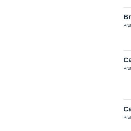
Br
Prof
Ca
Pro
Ca
Prof