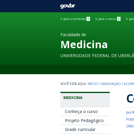
GOVBR
Ir para o conteúdo
1
Ir para o menu
2
Ir pa
Faculdade de
Medicina
UNIVERSIDADE FEDERAL DE UBERL
INÍCIO
/
GRADUAÇÃO
/
ACON
C
MEDICINA
Conheça o curso
por
Publ
Projeto Pedagógico
Últi
Grade curricular