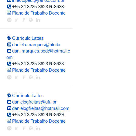
infectoped@yahoo.com.br
+55 34 3225-8623
R:
8623
Plano de Trabalho Docente
Currículo Lattes
daniela.marques@ufu.br
dani.marques.ped@hotmail.c
om
+55 34 3225-8623
R:
8623
Plano de Trabalho Docente
Currículo Lattes
danielogfreitas@ufu.br
danielogfreitas@hotmail.com
+55 34 3225-8629
R:
8629
Plano de Trabalho Docente