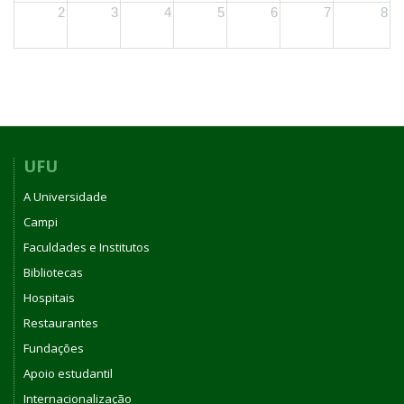
2
3
4
5
6
7
8
UFU
A Universidade
Campi
Faculdades e Institutos
Bibliotecas
Hospitais
Restaurantes
Fundações
Apoio estudantil
Internacionalização