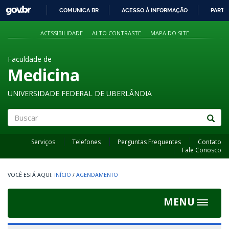
GOVBR
COMUNICA BR
ACESSO À INFORMAÇÃO
PARTI
IR
PARA
ACESSIBILIDADE
ALTO CONTRASTE
MAPA DO SITE
O
CONTEÚDO
Faculdade de
Medicina
UNIVERSIDADE FEDERAL DE UBERLÂNDIA
Buscar
Serviços
Telefones
Perguntas Frequentes
Contato
Fale Conosco
INÍCIO
/
AGENDAMENTO
MENU
Toggle
navigat