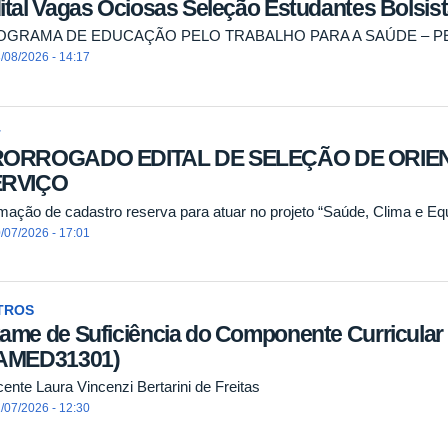
ital Vagas Ociosas Seleção Estudantes Bolsis
OGRAMA DE EDUCAÇÃO PELO TRABALHO PARA A SAÚDE – PET
/08/2026 - 14:17
T
RORROGADO EDITAL DE SELEÇÃO DE ORIE
ERVIÇO
mação de cadastro reserva para atuar no projeto “Saúde, Clima e Equi
/07/2026 - 17:01
TROS
ame de Suficiência do Componente Curricular "
AMED31301)
ente Laura Vincenzi Bertarini de Freitas
/07/2026 - 12:30