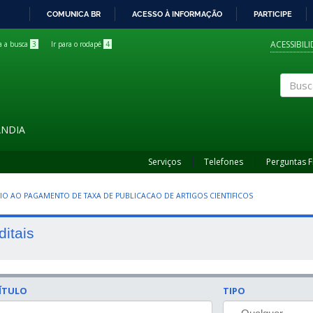
COMUNICA BR
ACESSO À INFORMAÇÃO
PARTICIPE
IR
PARA
ACESSIBIL
ra a busca
3
Ir para o rodapé
4
O
CONTEÚDO
Buscar
ÂNDIA
Serviços
Telefones
Perguntas 
OIO AO PAGAMENTO DE TAXA DE PUBLICACAO DE ARTIGOS CIENTIFICOS
ditais
ÍTULO
TIPO