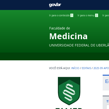
GOVBR
Ir para o conteúdo
1
Ir para o menu
2
Ir pa
Faculdade de
Medicina
UNIVERSIDADE FEDERAL DE UBERL
INÍCIO
/
EDITAIS
/
2025 09 AP
E
T