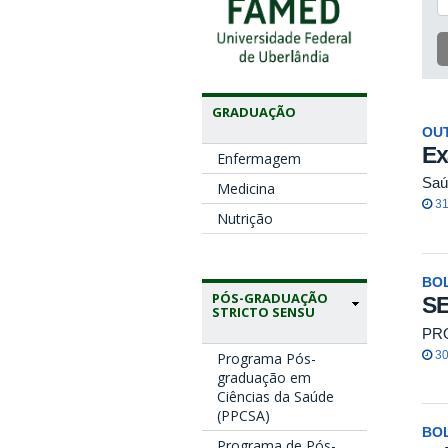
GRADUAÇÃO
OU
Ex
Enfermagem
Saú
Medicina
31
Nutrição
BO
PÓS-GRADUAÇÃO
S
STRICTO SENSU
PR
30
Programa Pós-
graduação em
Ciências da Saúde
(PPCSA)
BO
Programa de Pós-