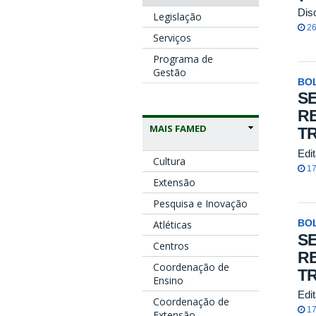
Dis
Legislação
26
Serviços
Programa de
Gestão
BO
SE
R
MAIS FAMED
TR
Edi
Cultura
17
Extensão
Pesquisa e Inovação
Atléticas
BO
S
Centros
R
Coordenação de
TR
Ensino
Edi
Coordenação de
17
Extensão