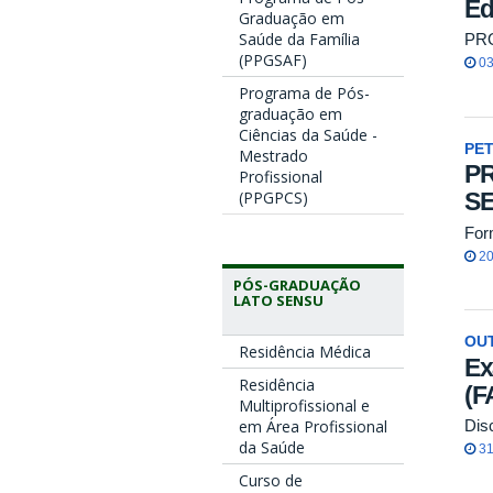
Ed
Graduação em
Saúde da Família
PR
(PPGSAF)
03
Programa de Pós-
graduação em
Ciências da Saúde -
PE
Mestrado
P
Profissional
(PPGPCS)
S
For
20
PÓS-GRADUAÇÃO
LATO SENSU
OU
Residência Médica
Ex
Residência
(F
Multiprofissional e
em Área Profissional
Disc
da Saúde
31
Curso de