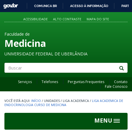
GOVBR
COMUNICA BR
ACESSO À INFORMAÇÃO
PARTI
IR
PARA
ACESSIBILIDADE
ALTO CONTRASTE
MAPA DO SITE
O
CONTEÚDO
Faculdade de
Medicina
UNIVERSIDADE FEDERAL DE UBERLÂNDIA
Buscar
Serviços
Telefones
Perguntas Frequentes
Contato
Fale Conosco
INÍCIO
/
UNIDADES
/
LIGA ACADEMICA
/
LIGA ACADEMICA DE
ENDOCRINOLOGIA CURSO DE MEDICINA
MENU
Toggle
navigat