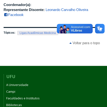
Coordenador(a):
Representante Discente:
Leonardo Carvalho Oliveira
Facebook
Tópicos:
Ligas Acadêmicas Medicina
Voltar para o topo
UFU
A Universidade
Campi
Faculdades e Institutos
Bibliotecas