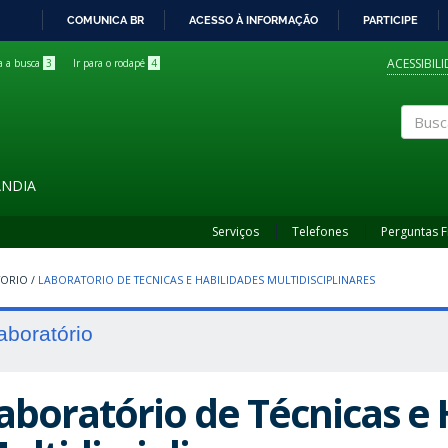
COMUNICA BR
ACESSO À INFORMAÇÃO
PARTICIPE
IR
PARA
ACESSIBIL
ra a busca
3
Ir para o rodapé
4
O
CONTEÚDO
Buscar
ÂNDIA
Serviços
Telefones
Perguntas 
TORIO
/
LABORATORIO DE TECNICAS E HABILIDADES MULTIDISCIPLINARES
aboratório
aboratório de Técnicas e 