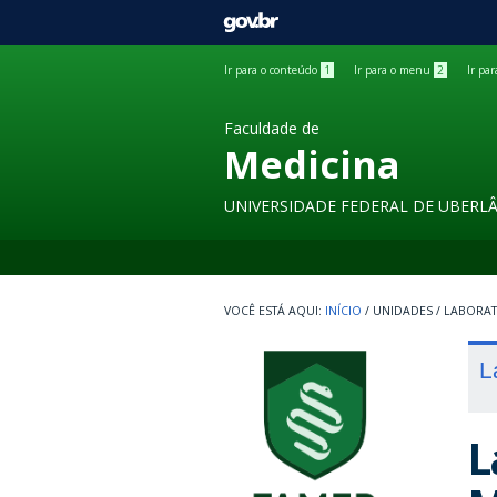
GOVBR
Ir para o conteúdo
1
Ir para o menu
2
Ir pa
Faculdade de
Medicina
UNIVERSIDADE FEDERAL DE UBERL
INÍCIO
/
UNIDADES
/
LABORA
L
L