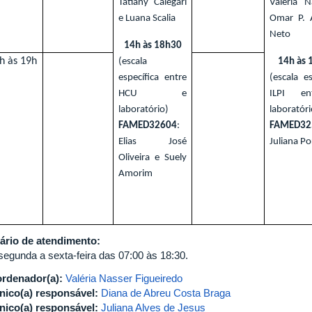
Tatiany Calegari
Valéria N
e Luana Scalia
Omar P. 
Neto
14h às 18h30
h às 19h
(escala
14h às 
específica entre
(escala es
HCU e
ILPI e
laboratório)
laboratóri
FAMED32604
:
FAMED32
Elias José
Juliana Po
Oliveira e Suely
Amorim
ário de atendimento:
segunda a sexta-feira das 07:00 às 18:30.
rdenador(a):
Valéria Nasser Figueiredo
nico(a) responsável:
Diana de Abreu Costa Braga
nico(a) responsável:
Juliana Alves de Jesus