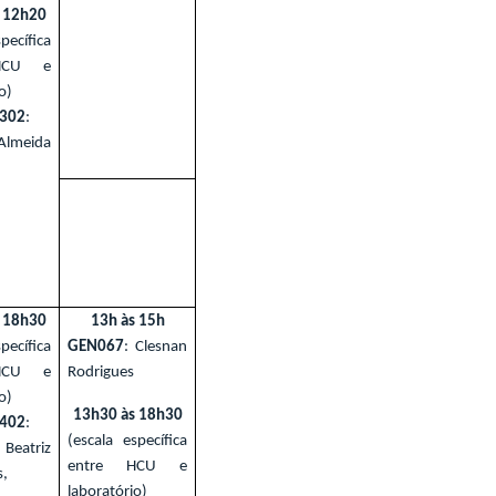
 12h20
pecífica
HCU e
o)
302
:
Almeida
 18h30
13h às 15h
pecífica
GEN067
: Clesnan
HCU e
Rodrigues
o)
13h30 às 18h30
402
:
(escala específica
eatriz
entre HCU e
s,
laboratório)