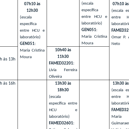
(escala
07h10 às
07h10 às
específica
12h30
(escala es
entre HCU e
(escala
entre 
laboratório)
específica
laboratóri
GEN051
:
entre HCU e
FAMED32
Maria Cristina
laboratório)
Omar P. 
Moura
GEN051
:
Neto
10h40 às
Maria Cristina
11h30
Moura
h às 13h
FAMED32201
:
Lívia Ferreira
Oliveira
h às 16h
13h30 às
13h30 às
18h30
(escala es
(escala
entre 
específica entre
laboratóri
HCU e
FAMED32
laboratório)
Maria B
FAMED32601
:
Guimarae