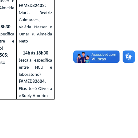
asser e
FAMED32402:
Almeida
Maria Beatriz
Guimaraes,
18h30
Valéria Nasser e
pecífica
Omar P. Almeida
ntre e
Neto
o)
14h às 18h30
505
:
(escala específica
rto
entre HCU e
laboratório)
FAMED32604
:
Elias José Oliveira
e Suely Amorim