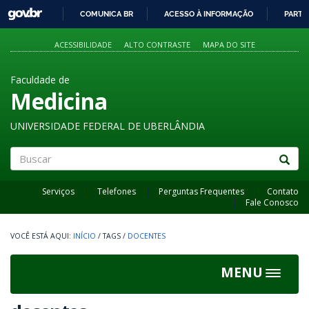
GOVBR
COMUNICA BR
ACESSO À INFORMAÇÃO
PARTI
IR
PARA
ACESSIBILIDADE
ALTO CONTRASTE
MAPA DO SITE
O
CONTEÚDO
Faculdade de
Medicina
UNIVERSIDADE FEDERAL DE UBERLÂNDIA
Buscar
Serviços
Telefones
Perguntas Frequentes
Contato
Fale Conosco
INÍCIO
/
TAGS
/
DOCENTES
MENU
Toggle
navigat