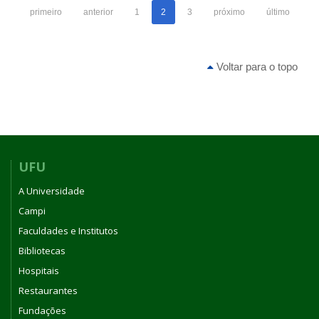
primeiro
anterior
1
2
3
próximo
último
Voltar para o topo
UFU
A Universidade
Campi
Faculdades e Institutos
Bibliotecas
Hospitais
Restaurantes
Fundações