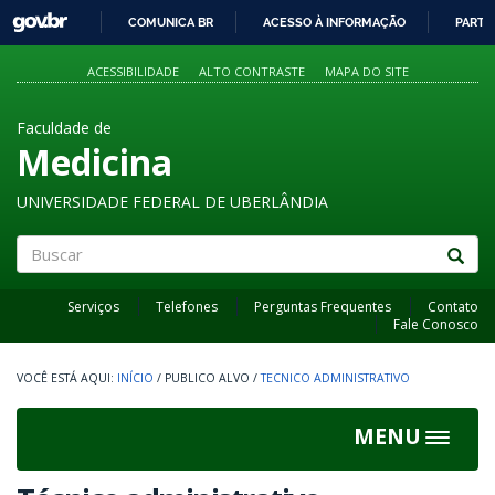
GOVBR
COMUNICA BR
ACESSO À INFORMAÇÃO
PARTI
IR
PARA
ACESSIBILIDADE
ALTO CONTRASTE
MAPA DO SITE
O
CONTEÚDO
Faculdade de
Medicina
UNIVERSIDADE FEDERAL DE UBERLÂNDIA
Buscar
Serviços
Telefones
Perguntas Frequentes
Contato
Fale Conosco
INÍCIO
/
PUBLICO ALVO
/
TECNICO ADMINISTRATIVO
MENU
Toggle
navigat