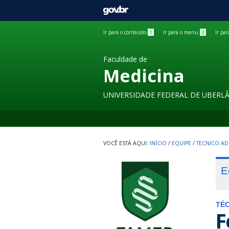
GOVBR
Ir para o conteúdo
1
Ir para o menu
2
Ir pa
Faculdade de
Medicina
UNIVERSIDADE FEDERAL DE UBERL
INÍCIO
/
EQUIPE
/
TECNICO AD
E
TÉC
F