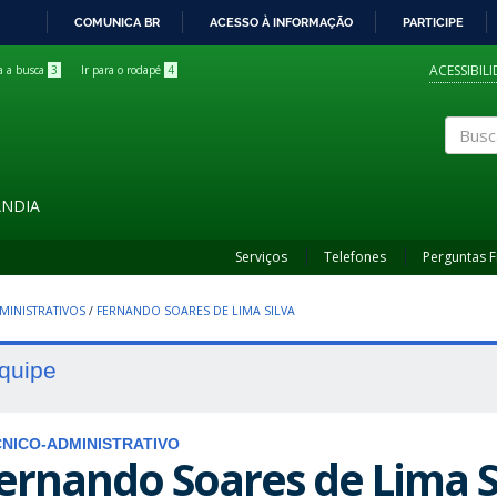
COMUNICA BR
ACESSO À INFORMAÇÃO
PARTICIPE
IR
PARA
ACESSIBIL
ra a busca
3
Ir para o rodapé
4
O
CONTEÚDO
Buscar
ÂNDIA
Serviços
Telefones
Perguntas 
MINISTRATIVOS
/
FERNANDO SOARES DE LIMA SILVA
quipe
NICO-ADMINISTRATIVO
ernando Soares de Lima S