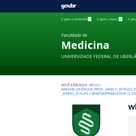
GOVBR
Ir para o conteúdo
1
Ir para o menu
2
Ir pa
Faculdade de
Medicina
UNIVERSIDADE FEDERAL DE UBERL
INÍCIO
/
IMAGEM_DESTAQUE_PROF._DANILO_BORGES_P
_JUNHO_2019.JPG
/
WHATSAPPIMAGE2020 12 22
wh