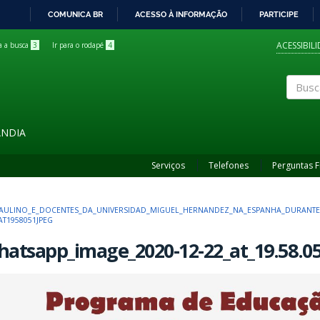
COMUNICA BR
ACESSO À INFORMAÇÃO
PARTICIPE
IR
PARA
ACESSIBIL
ra a busca
3
Ir para o rodapé
4
O
CONTEÚDO
Buscar
ÂNDIA
Serviços
Telefones
Perguntas 
AULINO_E_DOCENTES_DA_UNIVERSIDAD_MIGUEL_HERNANDEZ_NA_ESPANHA_DURANTE_
AT1958051JPEG
atsapp_image_2020-12-22_at_19.58.05