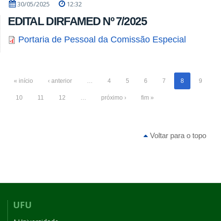
30/05/2025
12:32
EDITAL DIRFAMED Nº 7/2025
Portaria de Pessoal da Comissão Especial
« início
‹ anterior
…
4
5
6
7
8
9
10
11
12
…
próximo ›
fim »
Voltar para o topo
UFU