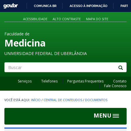
GOVBR
COMUNICA BR
ACESSO À INFORMAÇÃO
PARTI
IR
PARA
ACESSIBILIDADE
ALTO CONTRASTE
MAPA DO SITE
O
CONTEÚDO
Faculdade de
Medicina
UNIVERSIDADE FEDERAL DE UBERLÂNDIA
Buscar
Serviços
Telefones
Perguntas Frequentes
Contato
Fale Conosco
INÍCIO
/
CENTRAL DE CONTEUDOS
/
DOCUMENTOS
MENU
Toggle
navigat