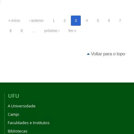
« início
‹ anterior
1
2
3
4
5
6
7
8
9
…
próximo ›
fim »
Voltar para o topo
UFU
A Universidade
Campi
Faculdades e Institutos
Bibliotecas