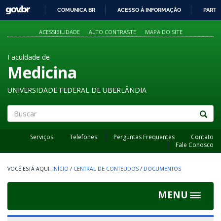
GOVBR
COMUNICA BR
ACESSO À INFORMAÇÃO
PARTI
IR
PARA
ACESSIBILIDADE
ALTO CONTRASTE
MAPA DO SITE
O
CONTEÚDO
Faculdade de
Medicina
UNIVERSIDADE FEDERAL DE UBERLÂNDIA
Buscar
Serviços
Telefones
Perguntas Frequentes
Contato
Fale Conosco
INÍCIO
/
CENTRAL DE CONTEUDOS
/
DOCUMENTOS
MENU
Toggle
navigat