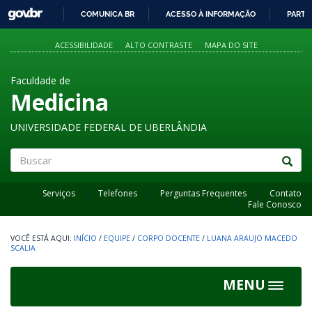
GOVBR
COMUNICA BR
ACESSO À INFORMAÇÃO
PARTI
IR
PARA
ACESSIBILIDADE
ALTO CONTRASTE
MAPA DO SITE
O
CONTEÚDO
Faculdade de
Medicina
UNIVERSIDADE FEDERAL DE UBERLÂNDIA
Buscar
Serviços
Telefones
Perguntas Frequentes
Contato
Fale Conosco
INÍCIO
/
EQUIPE
/
CORPO DOCENTE
/
LUANA ARAUJO MACEDO
SCALIA
MENU
Toggle
navigat