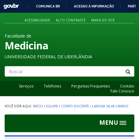
GOVBR
COMUNICA BR
ACESSO À INFORMAÇÃO
PARTI
IR
PARA
ACESSIBILIDADE
ALTO CONTRASTE
MAPA DO SITE
O
CONTEÚDO
Faculdade de
Medicina
UNIVERSIDADE FEDERAL DE UBERLÂNDIA
Buscar
Serviços
Telefones
Perguntas Frequentes
Contato
Fale Conosco
INÍCIO
/
EQUIPE
/
CORPO DOCENTE
/
LARISSA SILVA LIMIRIO
MENU
Toggle
navigat