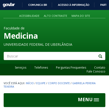
GOVBR
COMUNICA BR
ACESSO À INFORMAÇÃO
PARTI
IR
PARA
ACESSIBILIDADE
ALTO CONTRASTE
MAPA DO SITE
O
CONTEÚDO
Faculdade de
Medicina
UNIVERSIDADE FEDERAL DE UBERLÂNDIA
Buscar
Serviços
Telefones
Perguntas Frequentes
Contato
Fale Conosco
INÍCIO
/
EQUIPE
/
CORPO DOCENTE
/
GABRIELA PEREIRA
TEIXEIRA
MENU
Toggle
navigat