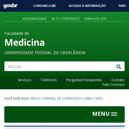
GOVBR
COMUNICA BR
ACESSO À INFORMAÇÃO
PARTI
IR
PARA
ACESSIBILIDADE
ALTO CONTRASTE
MAPA DO SITE
O
CONTEÚDO
Faculdade de
Medicina
UNIVERSIDADE FEDERAL DE UBERLÂNDIA
Buscar
Serviços
Telefones
Perguntas Frequentes
Contato
Fale Conosco
INÍCIO
/
CENTRAL DE CONTEUDOS
/
LINKS
/
SITES
MENU
Toggle
navigat