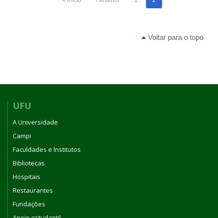
« início
‹ anterior
1
2
Voltar para o topo
UFU
A Universidade
Campi
Faculdades e Institutos
Bibliotecas
Hospitais
Restaurantes
Fundações
Apoio estudantil